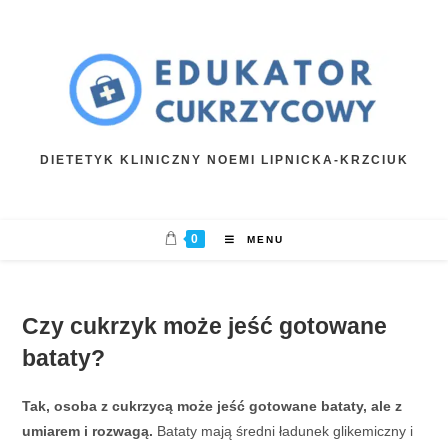
Skip
to
content
DIETETYK KLINICZNY NOEMI LIPNICKA-KRZCIUK
0
MENU
Czy cukrzyk może jeść gotowane
bataty?
Tak, osoba z cukrzycą może jeść gotowane bataty, ale z
umiarem i rozwagą.
Bataty mają średni ładunek glikemiczny i