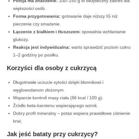
Porcja ma znaczenie:
100–150 g to bezpieczny zakres dla
większości osób.
Forma przygotowania:
gotowanie daje niższy IG niż
pieczenie czy smażenie.
Łączenie z białkiem i tłuszczem:
spowalnia wchłanianie
glukozy.
Reakcja jest indywidualna:
warto sprawdzić poziom cukru
1–2 godziny po posiłku.
Korzyści dla osoby z cukrzycą
Długotrwałe uczucie sytości dzięki błonnikowi i
węglowodanom złożonym.
Wsparcie kontroli masy ciała (86 kcal / 100 g).
Źródło beta-karotenu wspierającego wzrok.
Dobry profil mineralny – potas wspiera prawidłowe ciśnienie
krwi.
Jak jeść bataty przy cukrzycy?