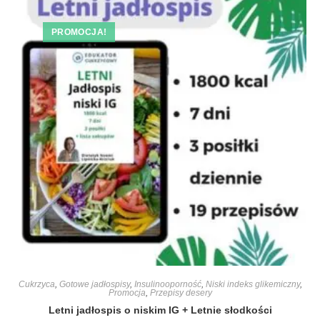
PROMOCJA!
Cukrzyca
,
Gotowe jadłospisy
,
Insulinooporność
,
Niski indeks glikemiczny
,
Promocja
,
Przepisy desery
Letni jadłospis o niskim IG + Letnie słodkości