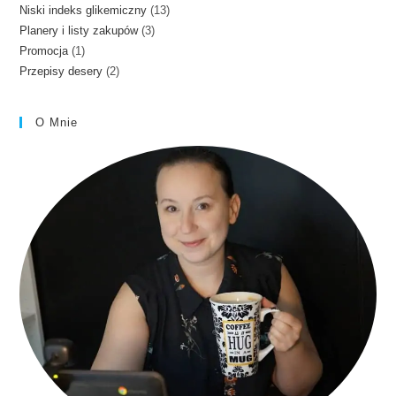
13
Niski indeks glikemiczny
13
produkty
3
Planery i listy zakupów
3
produktów
1
Promocja
1
produkty
2
Przepisy desery
2
produkt
produkty
O Mnie