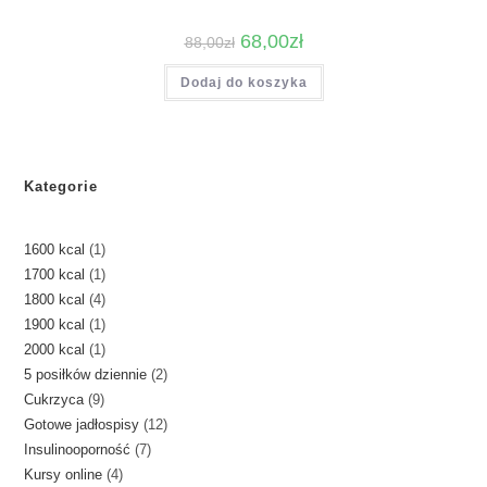
Pierwotna
Aktualna
68,00
zł
88,00
zł
cena
cena
wynosiła:
wynosi:
Dodaj do koszyka
88,00zł.
68,00zł.
Kategorie
1
1600 kcal
1
1
1700 kcal
1
produkt
4
1800 kcal
4
produkt
1
1900 kcal
1
produkty
1
2000 kcal
1
produkt
2
5 posiłków dziennie
2
produkt
9
Cukrzyca
9
produkty
12
Gotowe jadłospisy
12
produktów
7
Insulinooporność
7
produktów
4
Kursy online
4
produktów