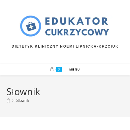
Skip
to
content
DIETETYK KLINICZNY NOEMI LIPNICKA-KRZCIUK
0
MENU
Słownik
>
Słownik