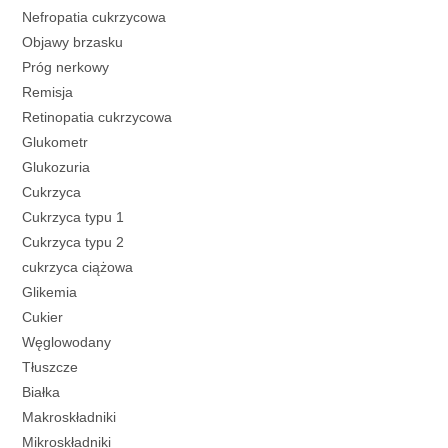
Nefropatia cukrzycowa
Objawy brzasku
Próg nerkowy
Remisja
Retinopatia cukrzycowa
Glukometr
Glukozuria
Cukrzyca
Cukrzyca typu 1
Cukrzyca typu 2
cukrzyca ciążowa
Glikemia
Cukier
Węglowodany
Tłuszcze
Białka
Makroskładniki
Mikroskładniki