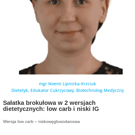
mgr Noemi Lipnicka-Krzciuk
Dietetyk, Edukator Cukrzycowy, Biotechnolog Medyczny
Sałatka brokułowa w 2 wersjach
dietetycznych: low carb i niski IG
Wersja low carb – niskowęglowodanowa