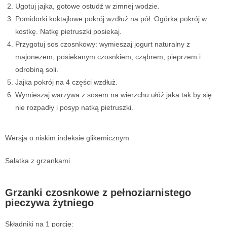
Ugotuj jajka, gotowe ostudź w zimnej wodzie.
Pomidorki koktajlowe pokrój wzdłuż na pół. Ogórka pokrój w
kostkę. Natkę pietruszki posiekaj.
Przygotuj sos czosnkowy: wymieszaj jogurt naturalny z
majonezem, posiekanym czosnkiem, cząbrem, pieprzem i
odrobiną soli.
Jajka pokrój na 4 części wzdłuż.
Wymieszaj warzywa z sosem na wierzchu ułóż jaka tak by się
nie rozpadły i posyp natką pietruszki.
Wersja o niskim indeksie glikemicznym
Sałatka z grzankami
Grzanki czosnkowe z pełnoziarnistego
pieczywa żytniego
Składniki na 1 porcję: