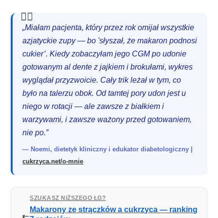
„Miałam pacjenta, który przez rok omijał wszystkie
azjatyckie zupy — bo 'słyszał, że makaron podnosi
cukier’. Kiedy zobaczyłam jego CGM po udonie
gotowanym al dente z jajkiem i brokułami, wykres
wyglądał przyzwoicie. Cały trik leżał w tym, co
było na talerzu obok. Od tamtej pory udon jest u
niego w rotacji — ale zawsze z białkiem i
warzywami, i zawsze ważony przed gotowaniem,
nie po.”
— Noemi, dietetyk kliniczny i edukator diabetologiczny |
cukrzyca.net/o-mnie
SZUKASZ NIŻSZEGO ŁG?
Makarony ze strączków a cukrzyca — ranking