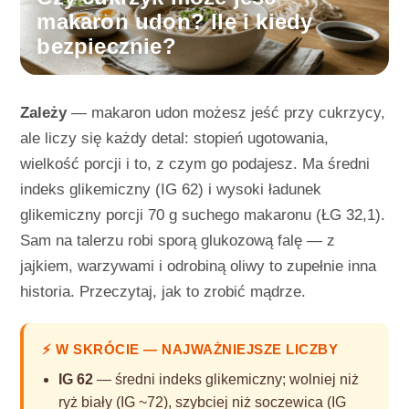
makaron udon? Ile i kiedy
bezpiecznie?
Zależy
— makaron udon możesz jeść przy cukrzycy,
ale liczy się każdy detal: stopień ugotowania,
wielkość porcji i to, z czym go podajesz. Ma średni
indeks glikemiczny (IG 62) i wysoki ładunek
glikemiczny porcji 70 g suchego makaronu (ŁG 32,1).
Sam na talerzu robi sporą glukozową falę — z
jajkiem, warzywami i odrobiną oliwy to zupełnie inna
historia. Przeczytaj, jak to zrobić mądrze.
⚡ W SKRÓCIE — NAJWAŻNIEJSZE LICZBY
IG 62
— średni indeks glikemiczny; wolniej niż
ryż biały (IG ~72), szybciej niż soczewica (IG