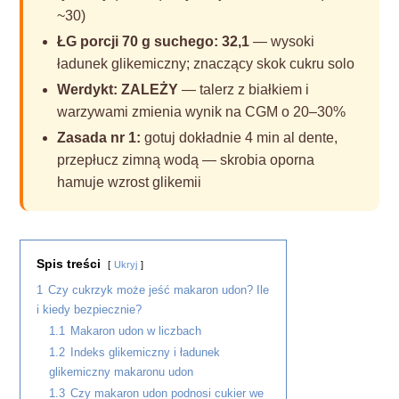
~30)
ŁG porcji 70 g suchego: 32,1
— wysoki
ładunek glikemiczny; znaczący skok cukru solo
Werdykt: ZALEŻY
— talerz z białkiem i
warzywami zmienia wynik na CGM o 20–30%
Zasada nr 1:
gotuj dokładnie 4 min al dente,
przepłucz zimną wodą — skrobia oporna
hamuje wzrost glikemii
Spis treści
Ukryj
1
Czy cukrzyk może jeść makaron udon? Ile
i kiedy bezpiecznie?
1.1
Makaron udon w liczbach
1.2
Indeks glikemiczny i ładunek
glikemiczny makaronu udon
1.3
Czy makaron udon podnosi cukier we