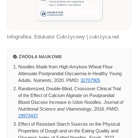
Infografika: Edukator Cukrzycowy | cukrzyca.net
📚 ŹRÓDŁA NAUKOWE
Noodles Made from High Amylose Wheat Flour
Attenuate Postprandial Glycaemia in Healthy Young
Adults.
Nutrients
, 2020. PMID:
32707905
Randomized, Double-Blind, Crossover Clinical Trial
of the Effect of Calcium Alginate on Postprandial
Blood Glucose Increase in Udon Noodles.
Journal of
Nutritional Science and Vitaminology
, 2018. PMID:
29973437
Effect of Resistant Starch Sources on the Physical
Properties of Dough and on the Eating Quality and
Glycemic Index of Salted Noodles.
Foods
, 2022.