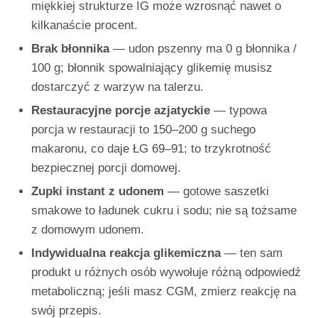
miękkiej strukturze IG może wzrosnąć nawet o
kilkanaście procent.
Brak błonnika
— udon pszenny ma 0 g błonnika /
100 g; błonnik spowalniający glikemię musisz
dostarczyć z warzyw na talerzu.
Restauracyjne porcje azjatyckie
— typowa
porcja w restauracji to 150–200 g suchego
makaronu, co daje ŁG 69–91; to trzykrotność
bezpiecznej porcji domowej.
Zupki instant z udonem
— gotowe saszetki
smakowe to ładunek cukru i sodu; nie są tożsame
z domowym udonem.
Indywidualna reakcja glikemiczna
— ten sam
produkt u różnych osób wywołuje różną odpowiedź
metaboliczną; jeśli masz CGM, zmierz reakcję na
swój przepis.