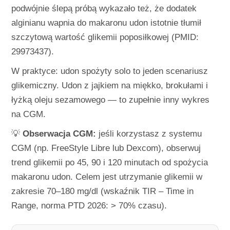
podwójnie ślepą próbą wykazało też, że dodatek
alginianu wapnia do makaronu udon istotnie tłumił
szczytową wartość glikemii poposiłkowej (PMID:
29973437).
W praktyce: udon spożyty solo to jeden scenariusz
glikemiczny. Udon z jajkiem na miękko, brokułami i
łyżką oleju sezamowego — to zupełnie inny wykres
na CGM.
💡
Obserwacja CGM:
jeśli korzystasz z systemu
CGM (np. FreeStyle Libre lub Dexcom), obserwuj
trend glikemii po 45, 90 i 120 minutach od spożycia
makaronu udon. Celem jest utrzymanie glikemii w
zakresie 70–180 mg/dl (wskaźnik TIR – Time in
Range, norma PTD 2026: > 70% czasu).