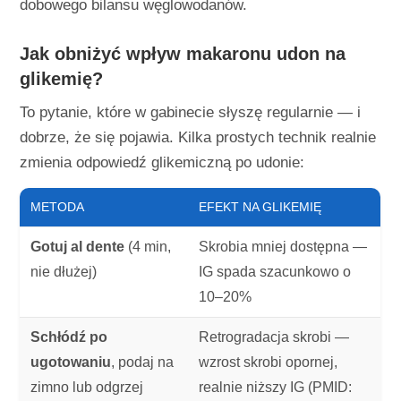
dobowego bilansu węglowodanów.
Jak obniżyć wpływ makaronu udon na
glikemię?
To pytanie, które w gabinecie słyszę regularnie — i
dobrze, że się pojawia. Kilka prostych technik realnie
zmienia odpowiedź glikemiczną po udonie:
METODA
EFEKT NA GLIKEMIĘ
Gotuj al dente
(4 min,
Skrobia mniej dostępna —
nie dłużej)
IG spada szacunkowo o
10–20%
Schłódź po
Retrogradacja skrobi —
ugotowaniu
, podaj na
wzrost skrobi opornej,
zimno lub odgrzej
realnie niższy IG (PMID: