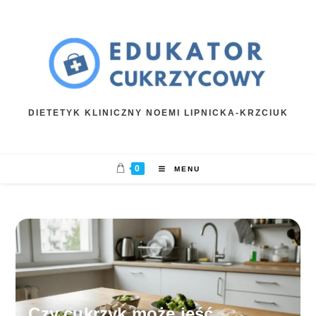
Skip
to
content
DIETETYK KLINICZNY NOEMI LIPNICKA-KRZCIUK
0
MENU
Czy cukrzyk może jeść