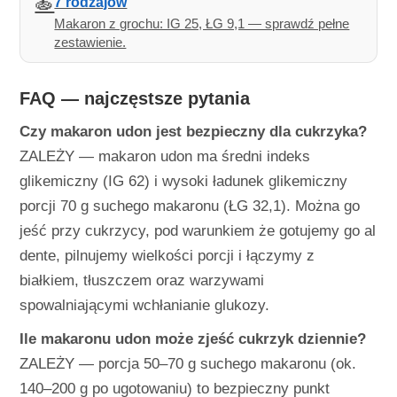
🍝
7 rodzajów
Makaron z grochu: IG 25, ŁG 9,1 — sprawdź pełne
zestawienie.
FAQ — najczęstsze pytania
Czy makaron udon jest bezpieczny dla cukrzyka?
ZALEŻY — makaron udon ma średni indeks
glikemiczny (IG 62) i wysoki ładunek glikemiczny
porcji 70 g suchego makaronu (ŁG 32,1). Można go
jeść przy cukrzycy, pod warunkiem że gotujemy go al
dente, pilnujemy wielkości porcji i łączymy z
białkiem, tłuszczem oraz warzywami
spowalniającymi wchłanianie glukozy.
Ile makaronu udon może zjeść cukrzyk dziennie?
ZALEŻY — porcja 50–70 g suchego makaronu (ok.
140–200 g po ugotowaniu) to bezpieczny punkt