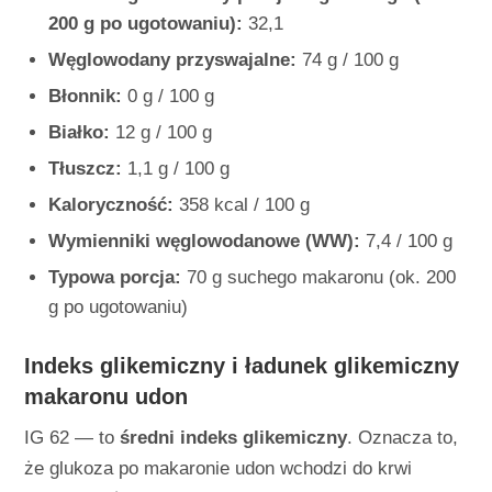
200 g po ugotowaniu):
32,1
Węglowodany przyswajalne:
74 g / 100 g
Błonnik:
0 g / 100 g
Białko:
12 g / 100 g
Tłuszcz:
1,1 g / 100 g
Kaloryczność:
358 kcal / 100 g
Wymienniki węglowodanowe (WW):
7,4 / 100 g
Typowa porcja:
70 g suchego makaronu (ok. 200
g po ugotowaniu)
Indeks glikemiczny i ładunek glikemiczny
makaronu udon
IG 62 — to
średni indeks glikemiczny
. Oznacza to,
że glukoza po makaronie udon wchodzi do krwi