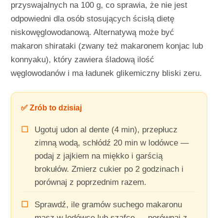
przyswajalnych na 100 g, co sprawia, że nie jest
odpowiedni dla osób stosujących ścisłą dietę
niskowęglowodanową. Alternatywą może być
makaron shirataki (zwany też makaronem konjac lub
konnyaku), który zawiera śladową ilość
węglowodanów i ma ładunek glikemiczny bliski zeru.
✅ Zrób to dzisiaj
Ugotuj udon al dente (4 min), przepłucz
zimną wodą, schłódź 20 min w lodówce —
podaj z jajkiem na miękko i garścią
brokułów. Zmierz cukier po 2 godzinach i
porównaj z poprzednim razem.
Sprawdź, ile gramów suchego makaronu
masz w lodówce lub szafce — porównaj z