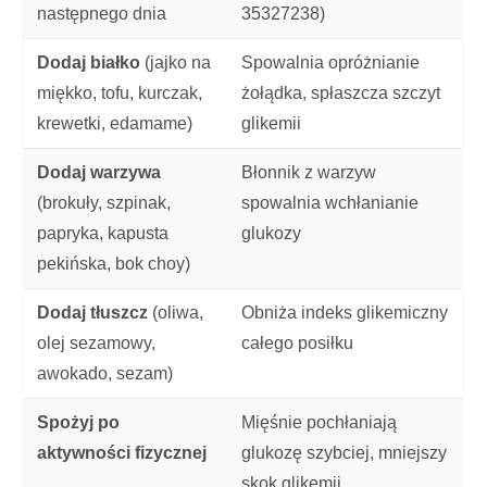
następnego dnia
35327238)
Dodaj białko
(jajko na
Spowalnia opróżnianie
miękko, tofu, kurczak,
żołądka, spłaszcza szczyt
krewetki, edamame)
glikemii
Dodaj warzywa
Błonnik z warzyw
(brokuły, szpinak,
spowalnia wchłanianie
papryka, kapusta
glukozy
pekińska, bok choy)
Dodaj tłuszcz
(oliwa,
Obniża indeks glikemiczny
olej sezamowy,
całego posiłku
awokado, sezam)
Spożyj po
Mięśnie pochłaniają
aktywności fizycznej
glukozę szybciej, mniejszy
skok glikemii