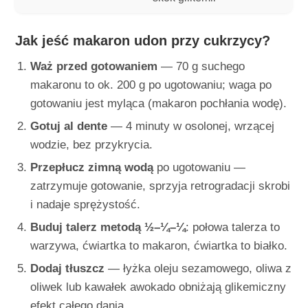
Jak jeść makaron udon przy cukrzycy?
Waż przed gotowaniem
— 70 g suchego
makaronu to ok. 200 g po ugotowaniu; waga po
gotowaniu jest myląca (makaron pochłania wodę).
Gotuj al dente
— 4 minuty w osolonej, wrzącej
wodzie, bez przykrycia.
Przepłucz zimną wodą
po ugotowaniu —
zatrzymuje gotowanie, sprzyja retrogradacji skrobi
i nadaje sprężystość.
Buduj talerz metodą ½–¼–¼
: połowa talerza to
warzywa, ćwiartka to makaron, ćwiartka to białko.
Dodaj tłuszcz
— łyżka oleju sezamowego, oliwa z
oliwek lub kawałek awokado obniżają glikemiczny
efekt całego dania.