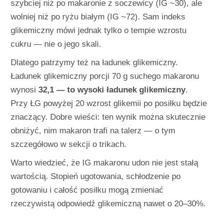
szybciej niż po makaronie z soczewicy (IG ~30), ale
wolniej niż po ryżu białym (IG ~72). Sam indeks
glikemiczny mówi jednak tylko o tempie wzrostu
cukru — nie o jego skali.
Dlatego patrzymy też na ładunek glikemiczny.
Ładunek glikemiczny porcji 70 g suchego makaronu
wynosi
32,1 — to wysoki ładunek glikemiczny
.
Przy ŁG powyżej 20 wzrost glikemii po posiłku będzie
znaczący. Dobre wieści: ten wynik można skutecznie
obniżyć, nim makaron trafi na talerz — o tym
szczegółowo w sekcji o trikach.
Warto wiedzieć, że IG makaronu udon nie jest stałą
wartością. Stopień ugotowania, schłodzenie po
gotowaniu i całość posiłku mogą zmieniać
rzeczywistą odpowiedź glikemiczną nawet o 20–30%.