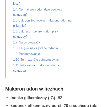
krwi?
1.4
Co makaron udon daje osobie z
cukrzycą?
1.5
Jak obniżyć wpływ makaronu udon na
glikemię?
1.6
Jak jeść makaron udon przy
cukrzycy?
1.7
Na co uważać?
1.8
FAQ — najczęstsze pytania
1.9
Podsumowanie
1.10
To może Cię zainteresować
1.11
Infografika: makaron udon a
cukrzyca
Makaron udon w liczbach
Indeks glikemiczny (IG):
62
Ładunek glikemiczny porcji 70 g suchego (ok.